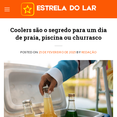
Skip
to
content
Coolers são o segredo para um dia
de praia, piscina ou churrasco
POSTED ON
25 DE FEVEREIRO DE 2025
BY
REDAÇÃO