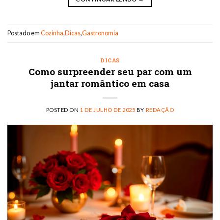
Postado em
Cozinha
,
Dicas
,
Gastronomia
DICAS
Como surpreender seu par com um
jantar romântico em casa
POSTED ON
1 DE JULHO DE 2025
BY
REDAÇÃO