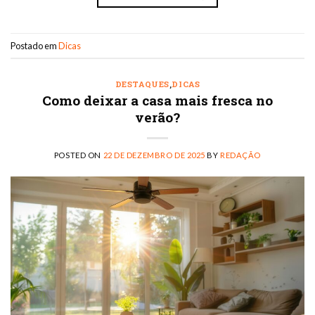
Postado em
Dicas
DESTAQUES
,
DICAS
Como deixar a casa mais fresca no
verão?
POSTED ON
22 DE DEZEMBRO DE 2025
BY
REDAÇÃO