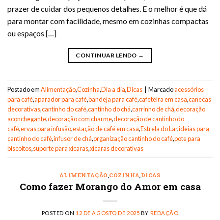
prazer de cuidar dos pequenos detalhes. E o melhor é que dá
para montar com facilidade, mesmo em cozinhas compactas
ou espaços […]
CONTINUAR LENDO
→
Postado em
Alimentação
,
Cozinha
,
Dia a dia
,
Dicas
|
Marcado
acessórios
para café
,
aparador para café
,
bandeja para café
,
cafeteira em casa
,
canecas
decorativas
,
cantinho do café
,
cantinho do chá
,
carrinho de chá
,
decoração
aconchegante
,
decoração com charme
,
decoração de cantinho do
café
,
ervas para infusão
,
estação de café em casa
,
Estrela do Lar
,
ideias para
cantinho do café
,
infusor de chá
,
organização cantinho do café
,
pote para
biscoitos
,
suporte para xícaras
,
xícaras decorativas
ALIMENTAÇÃO
,
COZINHA
,
DICAS
Como fazer Morango do Amor em casa
POSTED ON
12 DE AGOSTO DE 2025
BY
REDAÇÃO