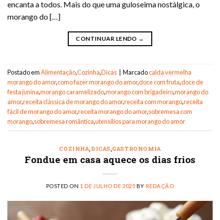
encanta a todos. Mais do que uma guloseima nostálgica, o
morango do […]
CONTINUAR LENDO
→
Postado em
Alimentação
,
Cozinha
,
Dicas
|
Marcado
calda vermelha
morango do amor
,
como fazer morango do amor
,
doce com fruta
,
doce de
festa junina
,
morango caramelizado
,
morango com brigadeiro
,
morango do
amor
,
receita clássica de morango do amor
,
receita com morango
,
receita
fácil de morango do amor
,
receita morango do amor
,
sobremesa com
morango
,
sobremesa romântica
,
utensílios para morango do amor
COZINHA
,
DICAS
,
GASTRONOMIA
Fondue em casa aquece os dias frios
POSTED ON
1 DE JULHO DE 2025
BY
REDAÇÃO