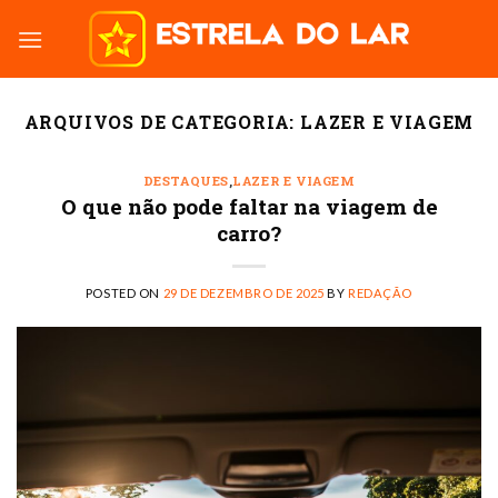
Skip
to
content
ARQUIVOS DE CATEGORIA:
LAZER E VIAGEM
DESTAQUES
,
LAZER E VIAGEM
O que não pode faltar na viagem de
carro?
POSTED ON
29 DE DEZEMBRO DE 2025
BY
REDAÇÃO