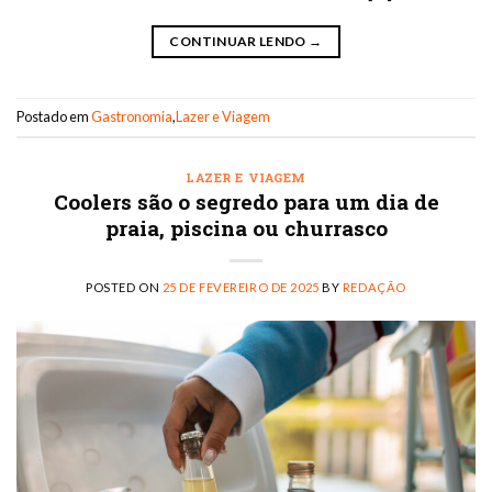
CONTINUAR LENDO
→
Postado em
Gastronomia
,
Lazer e Viagem
LAZER E VIAGEM
Coolers são o segredo para um dia de
praia, piscina ou churrasco
POSTED ON
25 DE FEVEREIRO DE 2025
BY
REDAÇÃO