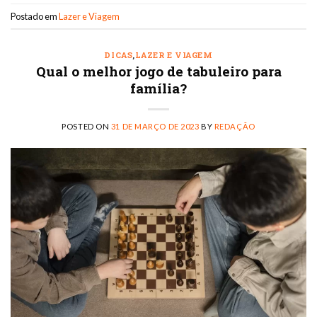
Postado em
Lazer e Viagem
DICAS
,
LAZER E VIAGEM
Qual o melhor jogo de tabuleiro para
família?
POSTED ON
31 DE MARÇO DE 2023
BY
REDAÇÃO