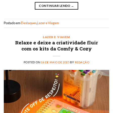
CONTINUAR LENDO
→
Postado em
Destaques
,
Lazer e Viagem
LAZER E VIAGEM
Relaxe e deixe a criatividade fluir
com os kits da Comfy & Cozy
POSTED ON
16 DE MAIO DE 2025
BY
REDAÇÃO