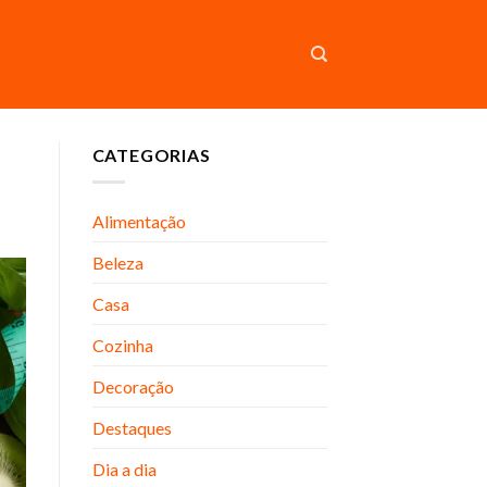
CATEGORIAS
Alimentação
Beleza
Casa
Cozinha
Decoração
Destaques
Dia a dia