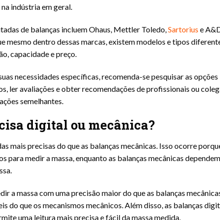
na indústria em geral.
tadas de balanças incluem Ohaus, Mettler Toledo,
Sartorius
e A&
ue mesmo dentro dessas marcas, existem modelos e tipos diferent
ão, capacidade e preço.
 suas necessidades específicas, recomenda-se pesquisar as opções
os, ler avaliações e obter recomendações de profissionais ou cole
uações semelhantes.
cisa digital ou mecânica?
das mais precisas do que as balanças mecânicas. Isso ocorre porqu
icos para medir a massa, enquanto as balanças mecânicas dependem
ssa.
edir a massa com uma precisão maior do que as balanças mecânicas
veis do que os mecanismos mecânicos. Além disso, as balanças digit
mite uma leitura mais precisa e fácil da massa medida.