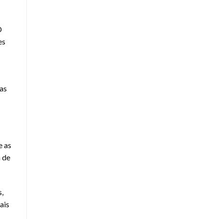
D
es
gas
e as
 de
,
ais