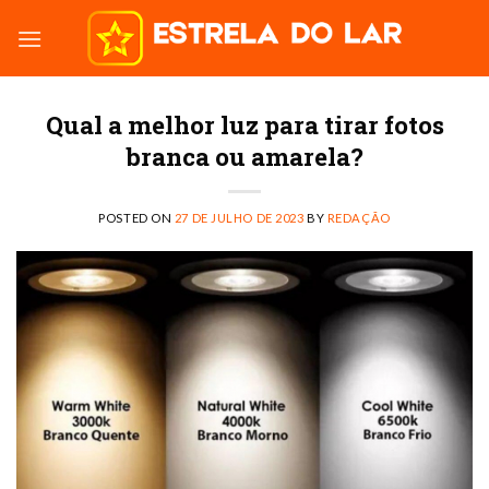
Skip
to
content
Qual a melhor luz para tirar fotos
branca ou amarela?
POSTED ON
27 DE JULHO DE 2023
BY
REDAÇÃO