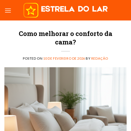
Skip
to
content
Como melhorar o conforto da
cama?
POSTED ON
10 DE FEVEREIRO DE 2026
BY
REDAÇÃO